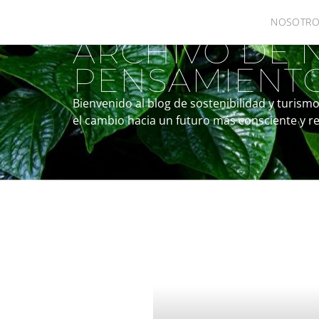
NOSOTRO
ARCHIVO DE N
PENSAMIENT
Bienvenido al blog de sostenibilidad y turism
el cambio hacia un futuro más consciente y r