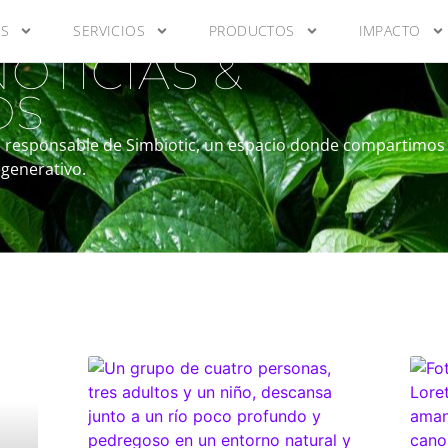
S
SERVICIOS
PRODUCTOS
IMPACTO
OTICIAS &
OS
o responsable de Simbiotic, un espacio donde compartimos no
egenerativo.