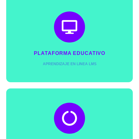
Promovemos el aprendizaje y profundización para
ser la semilla del cambio.
Pide más info
PLATAFORMA EDUCATIVO
APRENDIZAJE EN LINEA LMS
Promovemos el aprendizaje y profundización para
ser la semilla del cambio.
edu.redsimbiotic.com
Pide más info