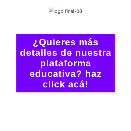
¿Quieres más
detalles de nuestra
plataforma
educativa? haz
click acá!