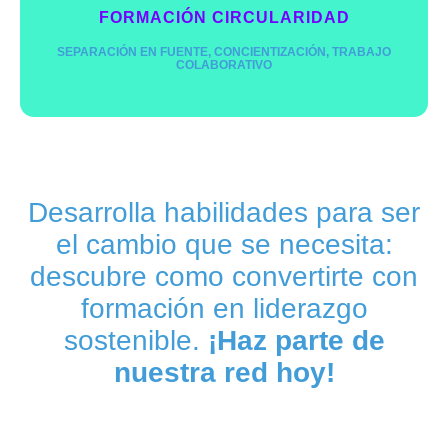
FORMACIÓN CIRCULARIDAD
SEPARACIÓN EN FUENTE, CONCIENTIZACIÓN, TRABAJO
COLABORATIVO
Desarrolla habilidades para ser
Promovemos el aprendizaje y profundización para
el cambio que se necesita:
ser la semilla del cambio.
descubre como convertirte con
Pide más info
formación en liderazgo
sostenible.
¡Haz parte de
nuestra red hoy!