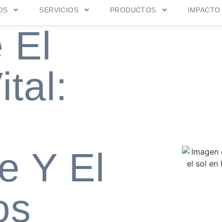
OS
SERVICIOS
PRODUCTOS
IMPACTO
 El
tal:
e Y El
os